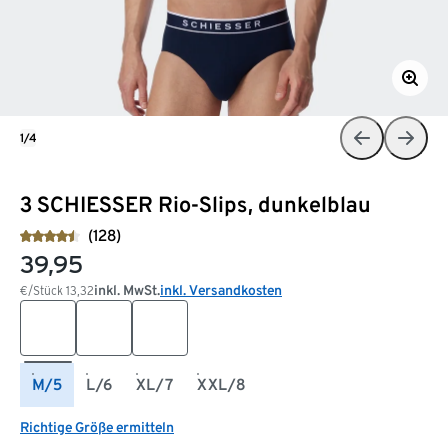
1/4
3 SCHIESSER Rio-Slips, dunkelblau
(128)
39,95
inkl. MwSt.
inkl. Versandkosten
€/Stück
13,32
M/5
L/6
XL/7
XXL/8
Richtige Größe ermitteln