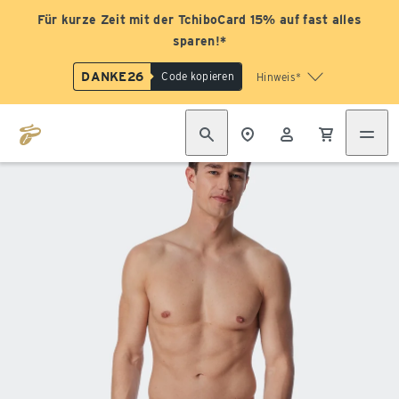
Für kurze Zeit mit der TchiboCard 15% auf fast alles
sparen!*
DANKE26
Code kopieren
Hinweis*