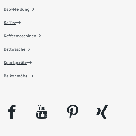
Babykleidung
Kaffee
Kaffeemaschinen
Bettwäsche
Sportgeräte
Balkonmöbel
facebook
youtube
pinterest
xing