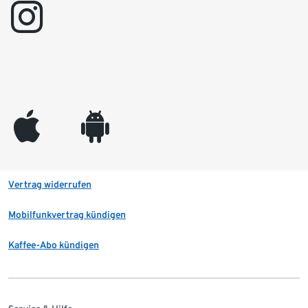
instagram
appleinc
android
Vertrag widerrufen
Mobilfunkvertrag kündigen
Kaffee-Abo kündigen