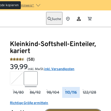
ode kopieren
Hinweis*
Suche
Kleinkind-Softshell-Einteiler,
kariert
(58)
39,99
inkl. MwSt.
inkl. Versandkosten
74/80
86/92
98/104
110/116
122/128
Richtige Größe ermitteln