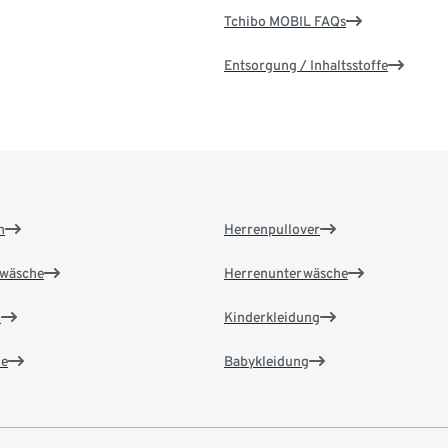
Tchibo MOBIL FAQs
Entsorgung / Inhaltsstoffe
n
Herrenpullover
wäsche
Herrenunterwäsche
n
Kinderkleidung
e
Babykleidung