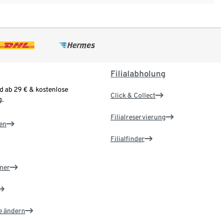
Filialabholung
d ab 29 € & kostenlose
Click & Collect
.
Filialreservierung
en
Filialfinder
ner
e ändern