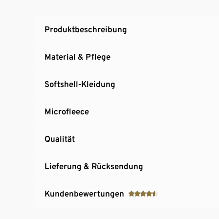
Abknöpfbare Kapuze
Beschreibbares Namensschild
Produktbeschreibung
Elastisches Obermaterial für hohen Trageko
Material & Pflege
Softshell-Kleidung
Microfleece
Qualität
Lieferung & Rücksendung
Kundenbewertungen