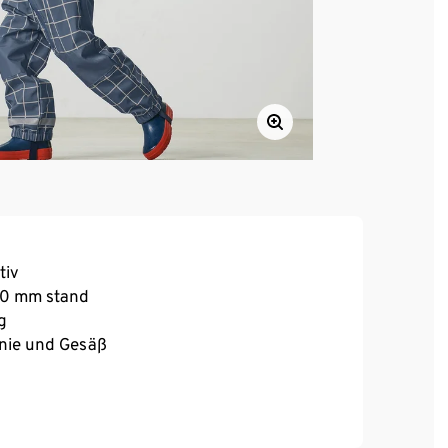
tiv
000 mm stand
g
Knie und Gesäß
it Kinnschutz