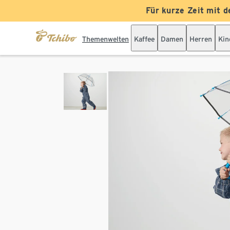
Für kurze Zeit mit d
Themenwelten
Kaffee
Damen
Herren
Kin