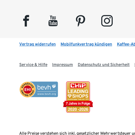
facebook
youtube
pinterest
instagram
Vertrag widerrufen
Mobilfunkvertrag kündigen
Kaffee-A
Service & Hilfe
Impressum
Datenschutz und Sicherheit
Alle Preise verstehen sich inkl. gesetzlicher Mehrwertsteuer u