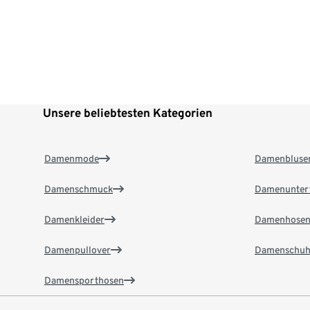
Unsere beliebtesten Kategorien
Damenmode
Damenbluse
Damenschmuck
Damenunter
Damenkleider
Damenhose
Damenpullover
Damenschuh
Damensporthosen