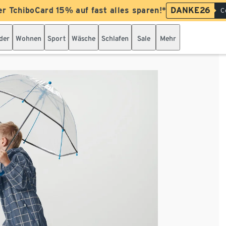
er TchiboCard 15% auf fast alles sparen!*
DANKE26
C
der
Wohnen
Sport
Wäsche
Schlafen
Sale
Mehr