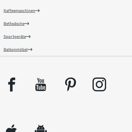
Kaffeemaschinen
Bettwäsche
Sportgeräte
Balkonmöbel
facebook
youtube
pinterest
instagram
appleinc
android