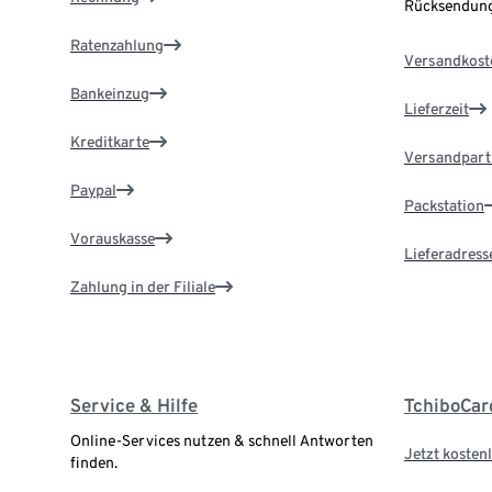
Rücksendung
Ratenzahlung
Versandkost
Bankeinzug
Lieferzeit
Kreditkarte
Versandpart
Paypal
Packstation
Vorauskasse
Lieferadress
Zahlung in der Filiale
Service & Hilfe
TchiboCar
Online-Services nutzen & schnell Antworten
Jetzt kostenl
finden.