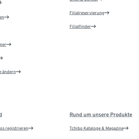
.
Filialreservierung
en
Filialfinder
ner
e ändern
d
Rund um unsere Produkte
os registrieren
Tchibo Kataloge & Magazine