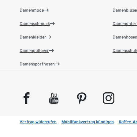
Damenmode
Damenbluse
Damenschmuck
Damenunter
Damenkleider
Damenhose
Damenpullover
Damenschuh
Damensporthosen
facebook
youtube
pinterest
instagram
Vertrag widerrufen
Mobilfunkvertrag kündigen
Kaffee-A