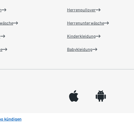
n
Herrenpullover
wäsche
Herrenunterwäsche
n
Kinderkleidung
e
Babykleidung
appleinc
android
bo kündigen