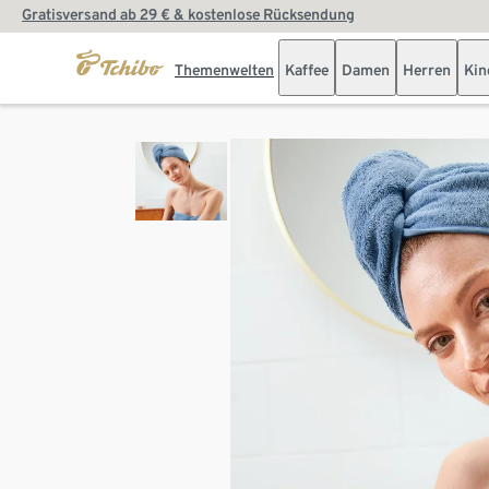
Gratisversand ab 29 € & kostenlose Rücksendung
Themenwelten
Kaffee
Damen
Herren
Kin