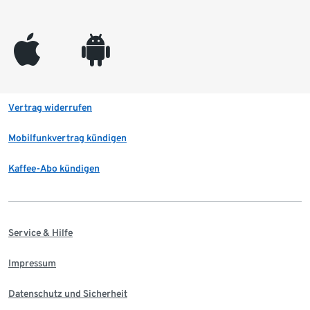
appleinc
android
Vertrag widerrufen
Mobilfunkvertrag kündigen
Kaffee-Abo kündigen
Service & Hilfe
Impressum
Datenschutz und Sicherheit