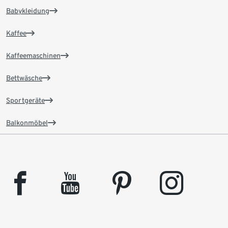
Babykleidung
Kaffee
Kaffeemaschinen
Bettwäsche
Sportgeräte
Balkonmöbel
facebook
youtube
pinterest
instagram