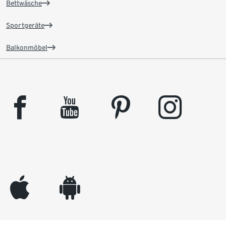
Bettwäsche
Sportgeräte
Balkonmöbel
facebook
youtube
pinterest
instagram
appleinc
android