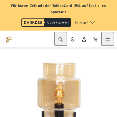
Für kurze Zeit mit der TchiboCard 15% auf fast alles
sparen!*
DANKE26
Code kopieren
Hinweis*