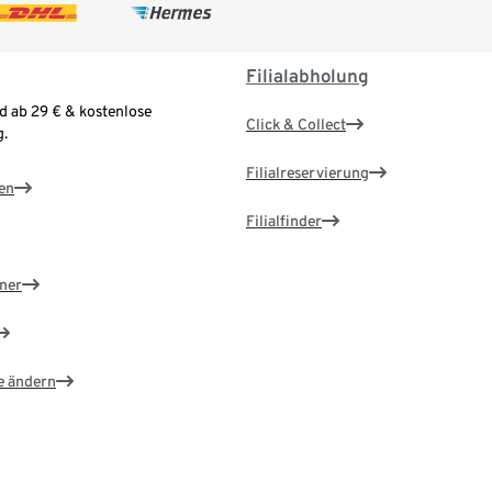
Filialabholung
d ab 29 € & kostenlose
Click & Collect
.
Filialreservierung
en
Filialfinder
ner
e ändern