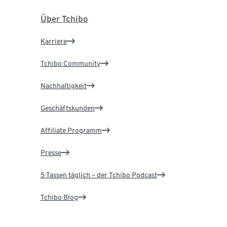
Über Tchibo
Karriere
Tchibo Community
Nachhaltigkeit
Geschäftskunden
Affiliate Programm
Presse
5 Tassen täglich – der Tchibo Podcast
Tchibo Blog