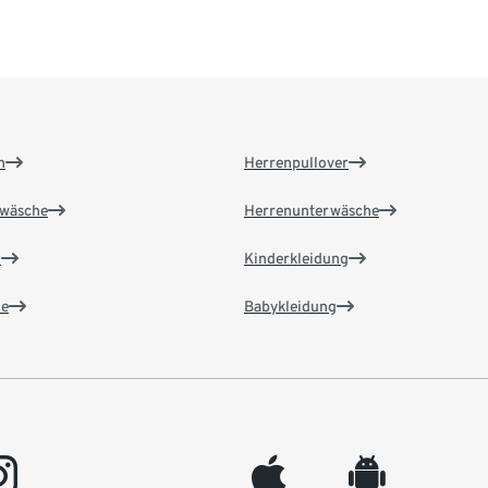
n
Herrenpullover
wäsche
Herrenunterwäsche
n
Kinderkleidung
e
Babykleidung
gram
appleinc
android