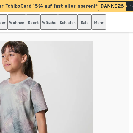
er TchiboCard 15% auf fast alles sparen!*
DANKE26
C
der
Wohnen
Sport
Wäsche
Schlafen
Sale
Mehr