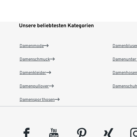
Unsere beliebtesten Kategorien
Damenmode
Damenbluse
Damenschmuck
Damenunter
Damenkleider
Damenhose
Damenpullover
Damenschuh
Damensporthosen
facebook
youtube
pinterest
xing
insta