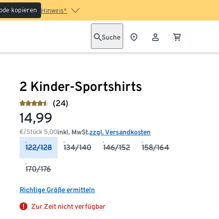
ode kopieren
Hinweis*
Suche
2 Kinder-Sportshirts
(24)
14,99
€/Stück
5,00
inkl. MwSt.
zzgl. Versandkosten
122/128
134/140
146/152
158/164
170/176
Richtige Größe ermitteln
Zur Zeit nicht verfügbar