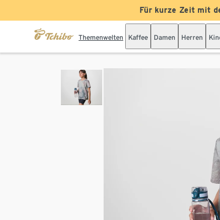
Für kurze Zeit mit d
Themenwelten
Kaffee
Damen
Herren
Kin