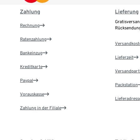
Zahlung
Lieferung
Gratisversan
Rechnung
Rücksendung
Ratenzahlung
Versandkost
Bankeinzug
Lieferzeit
Kreditkarte
Versandpart
Paypal
Packstation
Vorauskasse
Lieferadress
Zahlung in der Filiale