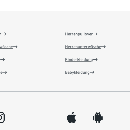
n
Herrenpullover
wäsche
Herrenunterwäsche
n
Kinderkleidung
e
Babykleidung
gram
appleinc
android