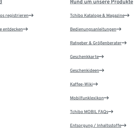
d
Rund um unsere Produkte
os registrieren
Tchibo Kataloge & Magazine
le entdecken
Bedienungsanleitungen
Ratgeber & Größenberater
Geschenkkarte
Geschenkideen
Kaffee-Wiki
Mobilfunklexikon
Tchibo MOBIL FAQs
Entsorgung / Inhaltsstoffe