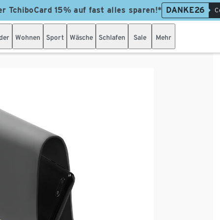
er TchiboCard 15% auf fast alles sparen!*
DANKE26
C
der
Wohnen
Sport
Wäsche
Schlafen
Sale
Mehr