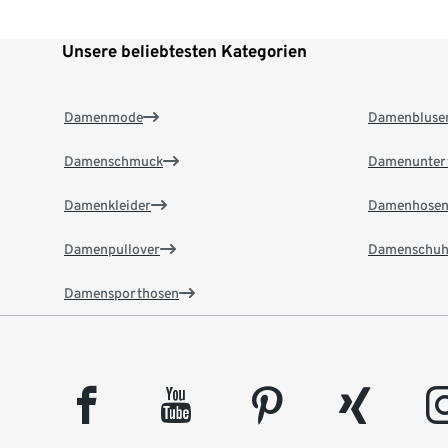
Unsere beliebtesten Kategorien
Damenmode
Damenbluse
Damenschmuck
Damenunter
Damenkleider
Damenhose
Damenpullover
Damenschuh
Damensporthosen
facebook
youtube
pinterest
xing
insta