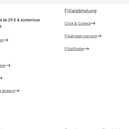
Filialabholung
d ab 29 € & kostenlose
Click & Collect
.
Filialreservierung
en
Filialfinder
ner
e ändern