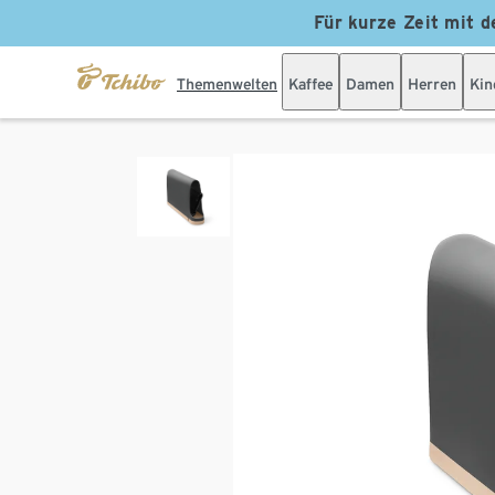
Für kurze Zeit mit d
Themenwelten
Kaffee
Damen
Herren
Kin