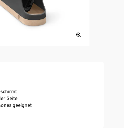
eschirmt
er Seite
hones geeignet