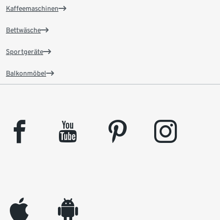
Kaffeemaschinen
Bettwäsche
Sportgeräte
Balkonmöbel
facebook
youtube
pinterest
instagram
appleinc
android