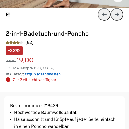
1/4
2-in-1-Badetuch-und-Poncho
(52)
-32%
19,00
27,99
30-Tage-Bestpreis:
27,99
€
inkl. MwSt.
zzgl. Versandkosten
Zur Zeit nicht verfügbar
Bestellnummer: 218429
Hochwertige Baumwollqualität
Halsausschnitt und Knöpfe auf jeder Seite: einfach
in einen Poncho wandelbar