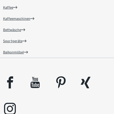
Kaffee
Kaffeemaschinen
Bettwäsche
Sportgeräte
Balkonmöbel
facebook
youtube
pinterest
xing
instagram