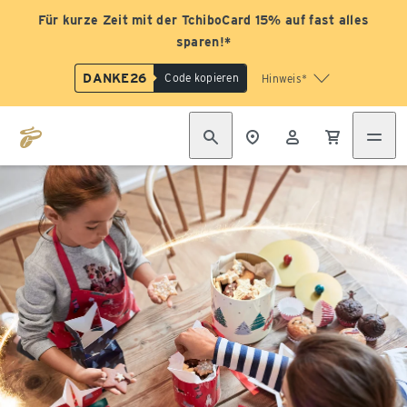
Für kurze Zeit mit der TchiboCard 15% auf fast alles
sparen!*
DANKE26
Code kopieren
Hinweis*