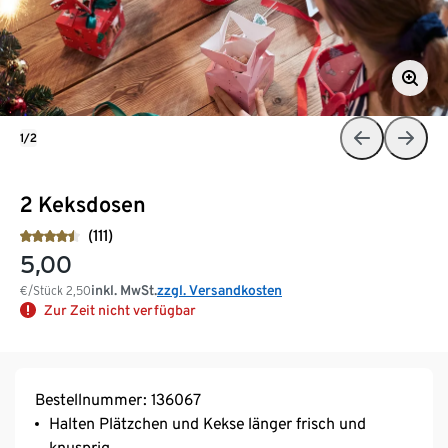
1/2
2 Keksdosen
(111)
5,00
inkl. MwSt.
zzgl. Versandkosten
€/Stück
2,50
Zur Zeit nicht verfügbar
Bestellnummer: 136067
Halten Plätzchen und Kekse länger frisch und
knusprig