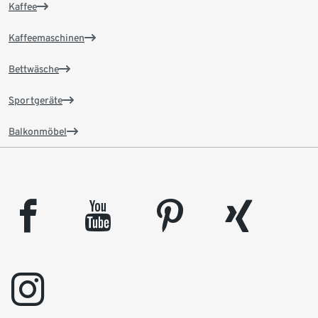
Kaffee
Kaffeemaschinen
Bettwäsche
Sportgeräte
Balkonmöbel
facebook
youtube
pinterest
xing
instagram