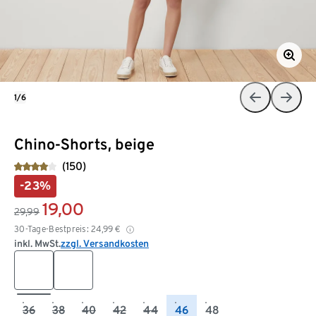
1/6
Chino-Shorts, beige
(150)
-23%
19,00
29,99
30-Tage-Bestpreis:
24,99
€
inkl. MwSt.
zzgl. Versandkosten
36
38
40
42
44
46
48