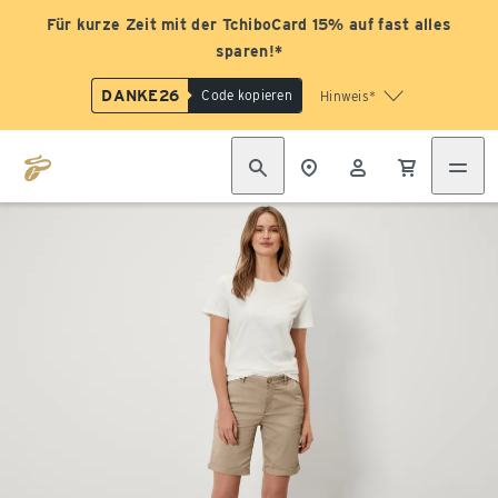
Für kurze Zeit mit der TchiboCard 15% auf fast alles
sparen!*
DANKE26
Code kopieren
Hinweis*