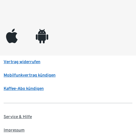
appleinc
android
Vertrag widerrufen
Mobilfunkvertrag kündigen
Kaffee-Abo kündigen
Service & Hilfe
Impressum