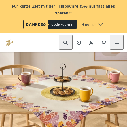
Für kurze Zeit mit der TchiboCard 15% auf fast alles
sparen!*
DANKE26
Code kopieren
Hinweis*