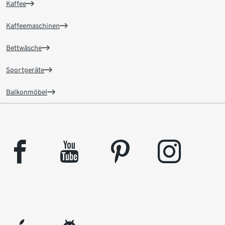
Kaffee
Kaffeemaschinen
Bettwäsche
Sportgeräte
Balkonmöbel
facebook
youtube
pinterest
instagram