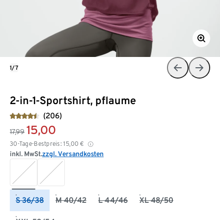
1/7
2-in-1-Sportshirt, pflaume
(206)
15,00
17,99
30-Tage-Bestpreis:
15,00
€
inkl. MwSt.
zzgl. Versandkosten
S 36/38
M 40/42
L 44/46
XL 48/50