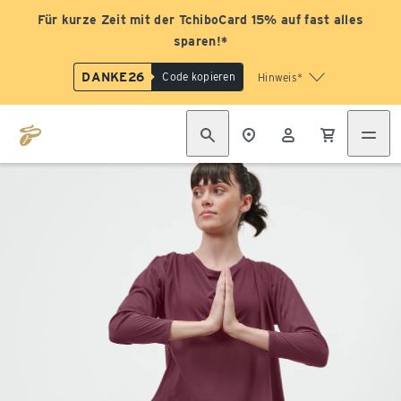
Für kurze Zeit mit der TchiboCard 15% auf fast alles
sparen!*
DANKE26
Code kopieren
Hinweis*