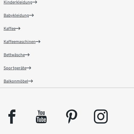
Kinderkleidung
Babykleidung
Kaffee
Kaffeemaschinen
Bettwäsche
Sportgeräte
Balkonmöbel
facebook
youtube
pinterest
instagram