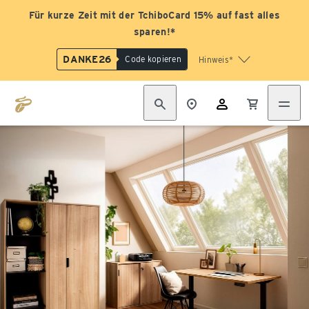
Für kurze Zeit mit der TchiboCard 15% auf fast alles
sparen!*
DANKE26
Code kopieren
Hinweis*