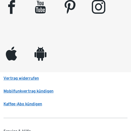
facebook
youtube
pinterest
instagram
appleinc
android
Vertrag widerrufen
Mobilfunkvertrag kündigen
Kaffee-Abo kündigen