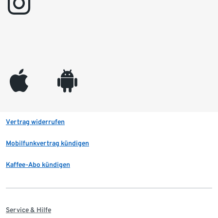
instagram
appleinc
android
Vertrag widerrufen
Mobilfunkvertrag kündigen
Kaffee-Abo kündigen
Service & Hilfe