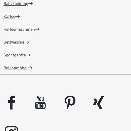
Babykleidung
Kaffee
Kaffeemaschinen
Bettwäsche
Sportgeräte
Balkonmöbel
facebook
youtube
pinterest
xing