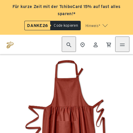
Für kurze Zeit mit der TchiboCard 15% auf fast alles
sparen!*
DANKE26
Code kopieren
Hinweis*