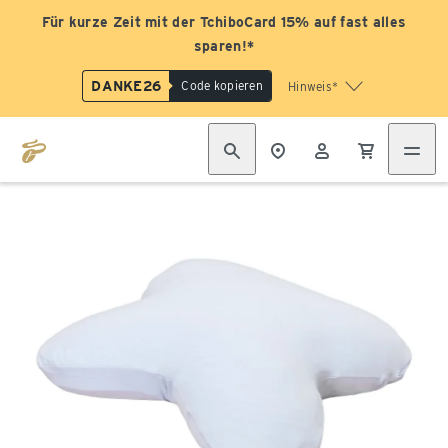
Für kurze Zeit mit der TchiboCard 15% auf fast alles
sparen!*
DANKE26
Code kopieren
Hinweis*