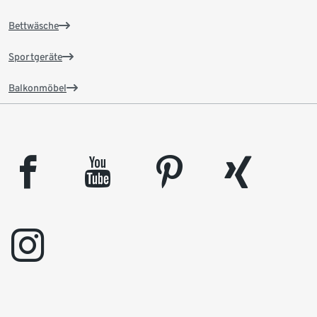
Bettwäsche
Sportgeräte
Balkonmöbel
facebook
youtube
pinterest
xing
instagram