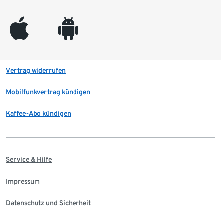
appleinc
android
Vertrag widerrufen
Mobilfunkvertrag kündigen
Kaffee-Abo kündigen
Service & Hilfe
Impressum
Datenschutz und Sicherheit