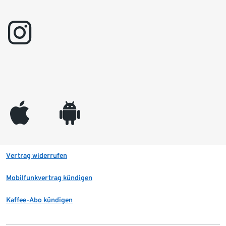
instagram
appleinc
android
Vertrag widerrufen
Mobilfunkvertrag kündigen
Kaffee-Abo kündigen