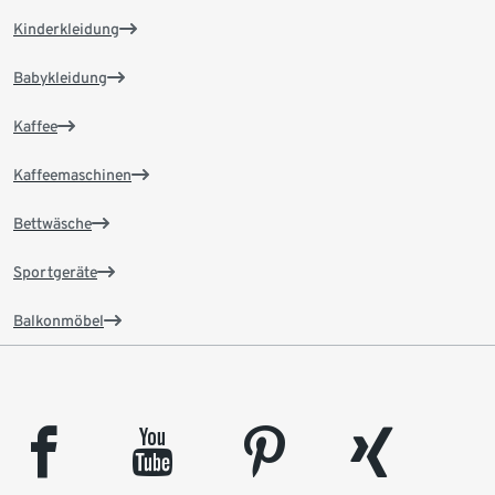
Kinderkleidung
Babykleidung
Kaffee
Kaffeemaschinen
Bettwäsche
Sportgeräte
Balkonmöbel
facebook
youtube
pinterest
xing