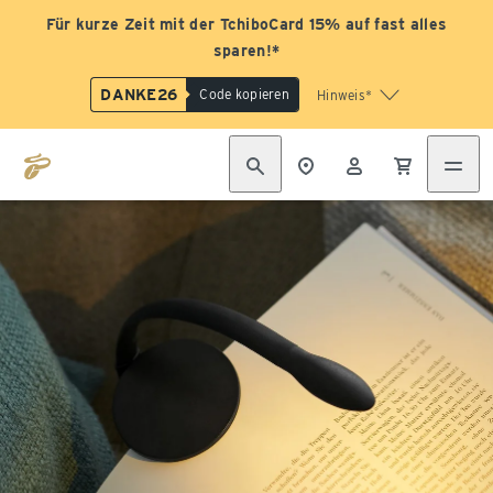
Für kurze Zeit mit der TchiboCard 15% auf fast alles
sparen!*
DANKE26
Code kopieren
Hinweis*