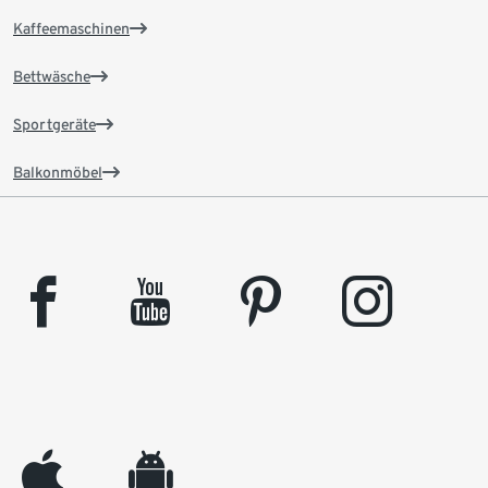
Kaffeemaschinen
Bettwäsche
Sportgeräte
Balkonmöbel
facebook
youtube
pinterest
instagram
appleinc
android