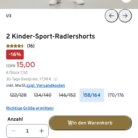
1/3
2 Kinder-Sport-Radlershorts
(16)
-16%
15,00
17,99
€/Stück
7,50
30-Tage-Bestpreis:
17,99
€
inkl. MwSt.
zzgl. Versandkosten
122/128
134/140
146/152
158/164
170/176
Richtige Größe ermitteln
Anzahl
In den Warenkorb