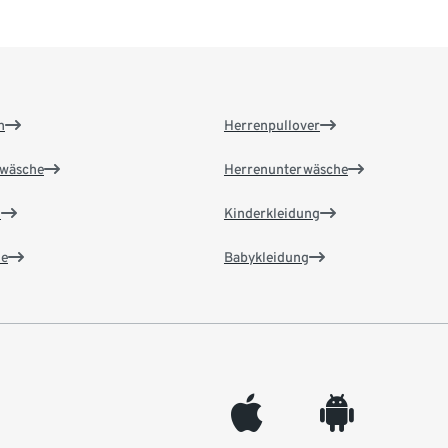
n
Herrenpullover
wäsche
Herrenunterwäsche
n
Kinderkleidung
e
Babykleidung
appleinc
android