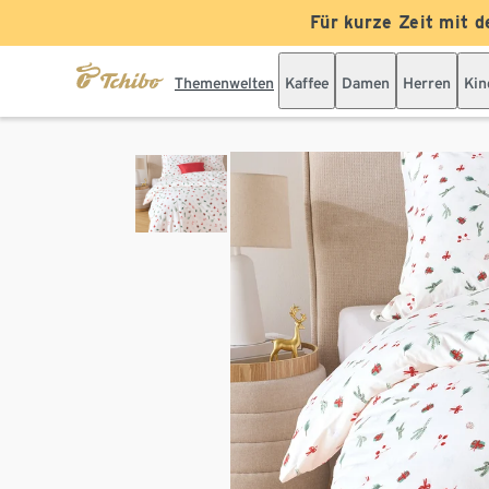
Für kurze Zeit mit d
Themenwelten
Kaffee
Damen
Herren
Kin