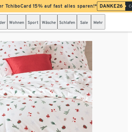
er TchiboCard 15% auf fast alles sparen!*
DANKE26
C
der
Wohnen
Sport
Wäsche
Schlafen
Sale
Mehr