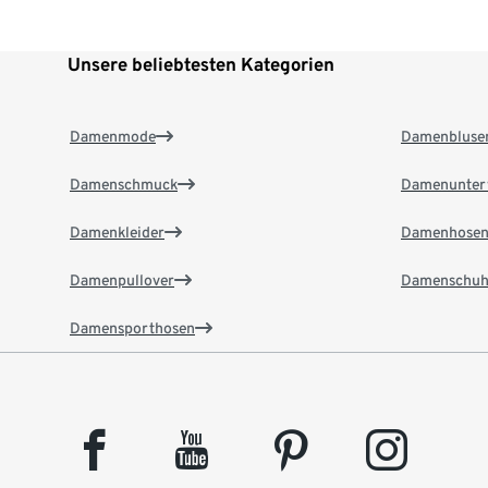
Unsere beliebtesten Kategorien
Damenmode
Damenbluse
Damenschmuck
Damenunter
Damenkleider
Damenhose
Damenpullover
Damenschuh
Damensporthosen
facebook
youtube
pinterest
instagram