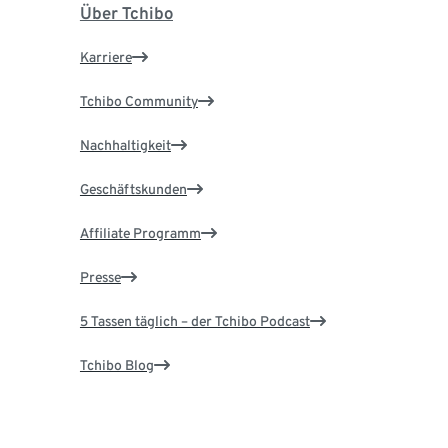
Über Tchibo
Karriere
Tchibo Community
Nachhaltigkeit
Geschäftskunden
Affiliate Programm
Presse
5 Tassen täglich – der Tchibo Podcast
Tchibo Blog