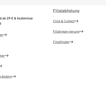
Filialabholung
d ab 29 € & kostenlose
Click & Collect
.
Filialreservierung
en
Filialfinder
ner
e ändern