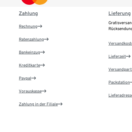
Zahlung
Lieferung
Gratisversan
Rechnung
Rücksendung
Ratenzahlung
Versandkost
Bankeinzug
Lieferzeit
Kreditkarte
Versandpart
Paypal
Packstation
Vorauskasse
Lieferadress
Zahlung in der Filiale