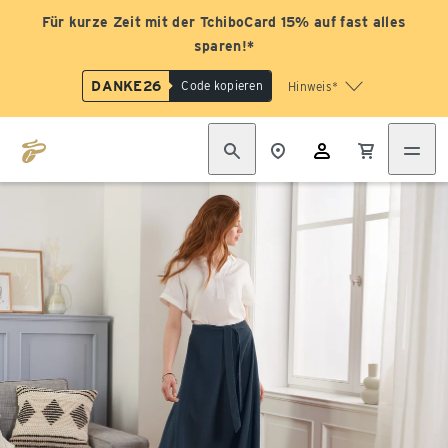
Für kurze Zeit mit der TchiboCard 15% auf fast alles
sparen!*
DANKE26
Code kopieren
Hinweis*