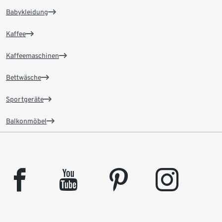
Babykleidung
Kaffee
Kaffeemaschinen
Bettwäsche
Sportgeräte
Balkonmöbel
facebook
youtube
pinterest
instagram