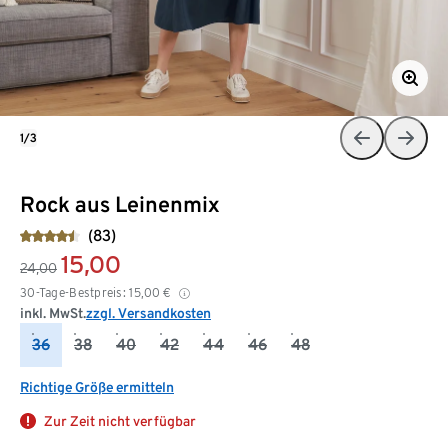
1/3
Rock aus Leinenmix
(83)
15,00
24,00
30-Tage-Bestpreis:
15,00
€
inkl. MwSt.
zzgl. Versandkosten
36
38
40
42
44
46
48
Richtige Größe ermitteln
Zur Zeit nicht verfügbar