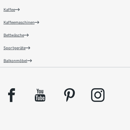
Kaffee
Kaffeemaschinen
Bettwäsche
Sportgeräte
Balkonmöbel
facebook
youtube
pinterest
instagram