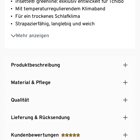
irisette® greenline: exklusiv entwickelt für Tchibo
Mit temperaturregulierendem Klimaband
Für ein trockenes Schlafklima
Strapazierfähig, langlebig und weich
Maschinenwaschbar und trocknergeeignet
Mehr anzeigen
Wärmeklasse 2: Ganzjahresdecke mit mittlerem
Wärmegrad
Produktbeschreibung
Material & Pflege
Qualität
Lieferung & Rücksendung
Kundenbewertungen