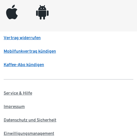
appleinc
android
Vertrag widerrufen
Mobilfunkvertrag kündigen
Kaffee-Abo kündigen
Service & Hilfe
Impressum
Datenschutz und Sicherheit
Einwilligungsmanagement