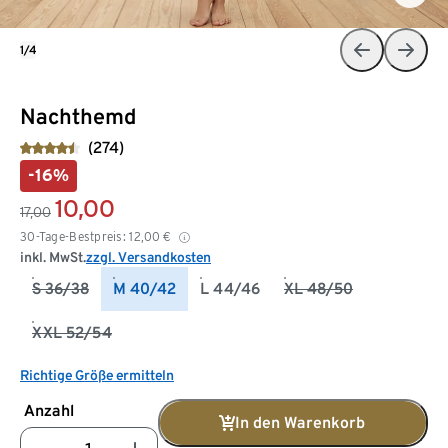
1/4
Nachthemd
(274)
-16%
10,00
17,00
30-Tage-Bestpreis:
12,00
€
inkl. MwSt.
zzgl. Versandkosten
S 36/38
M 40/42
L 44/46
XL 48/50
XXL 52/54
Richtige Größe ermitteln
Anzahl
In den Warenkorb