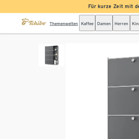
Für kurze Zeit mit d
Themenwelten
Kaffee
Damen
Herren
Kin