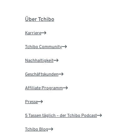
Über Tchibo
Karriere
Tchibo Community
Nachhaltigkeit
Geschäftskunden
Affiliate Programm
Presse
5 Tassen täglich – der Tchibo Podcast
Tchibo Blog