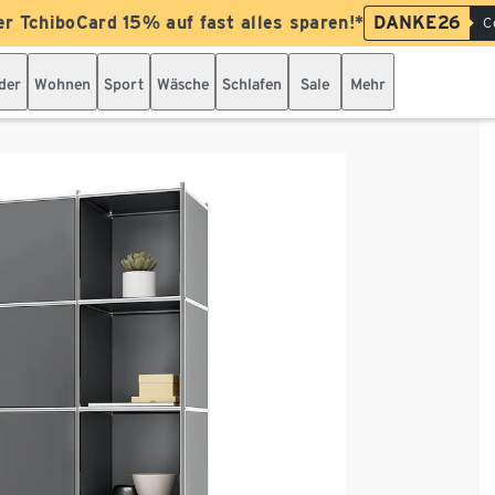
er TchiboCard 15% auf fast alles sparen!*
DANKE26
C
der
Wohnen
Sport
Wäsche
Schlafen
Sale
Mehr