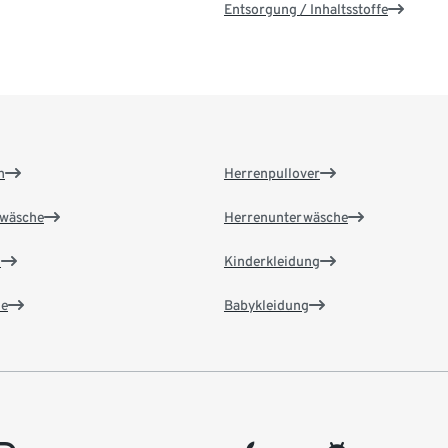
Entsorgung / Inhaltsstoffe
n
Herrenpullover
wäsche
Herrenunterwäsche
n
Kinderkleidung
e
Babykleidung