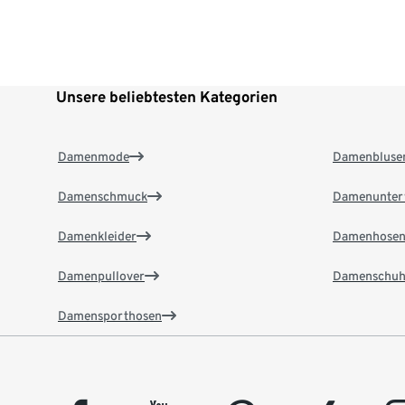
Unsere beliebtesten Kategorien
Damenmode
Damenbluse
Damenschmuck
Damenunter
Damenkleider
Damenhose
Damenpullover
Damenschuh
Damensporthosen