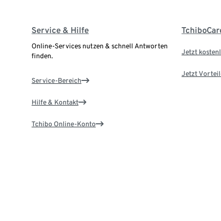
Service & Hilfe
TchiboCar
Online-Services nutzen & schnell Antworten
Jetzt kostenl
finden.
Jetzt Vortei
Service-Bereich
Hilfe & Kontakt
Tchibo Online-Konto