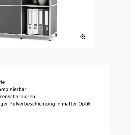
ie
kombinierbar
erenscharnieren
iger Pulverbeschichtung in matter Optik
 einen festen Stand auch auf unebenen