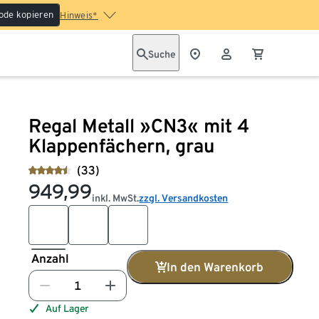
ode kopieren
Hinweis*
Suche
Regal Metall »CN3« mit 4
Klappenfächern, grau
(33)
949,99
inkl. MwSt.
zzgl. Versandkosten
Anzahl
In den Warenkorb
Auf Lager