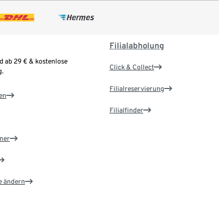
Filialabholung
d ab 29 € & kostenlose
Click & Collect
.
Filialreservierung
en
Filialfinder
ner
e ändern