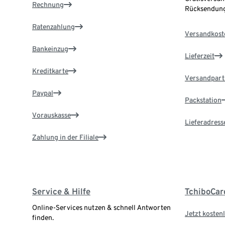
Rechnung
Rücksendung
Ratenzahlung
Versandkost
Bankeinzug
Lieferzeit
Kreditkarte
Versandpart
Paypal
Packstation
Vorauskasse
Lieferadress
Zahlung in der Filiale
Service & Hilfe
TchiboCar
Online-Services nutzen & schnell Antworten
Jetzt kostenl
finden.