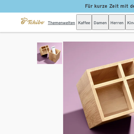
Für kurze Zeit mit d
Themenwelten
Kaffee
Damen
Herren
Kin