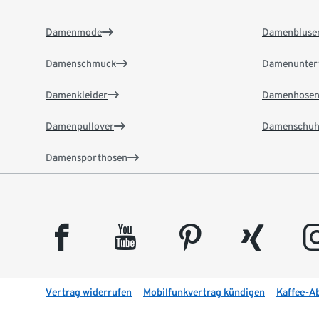
Damenmode
Damenbluse
Damenschmuck
Damenunter
Damenkleider
Damenhose
Damenpullover
Damenschuh
Damensporthosen
facebook
youtube
pinterest
xing
insta
Vertrag widerrufen
Mobilfunkvertrag kündigen
Kaffee-A