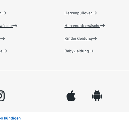
n
Herrenpullover
wäsche
Herrenunterwäsche
n
Kinderkleidung
e
Babykleidung
gram
appleinc
android
bo kündigen