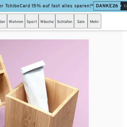
er TchiboCard 15% auf fast alles sparen!*
DANKE26
C
der
Wohnen
Sport
Wäsche
Schlafen
Sale
Mehr