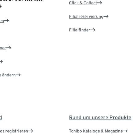
Click & Collect
.
Filialreservierung
en
Filialfinder
ner
e ändern
d
Rund um unsere Produkte
os registrieren
Tchibo Kataloge & Magazine