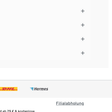
Filialabholung
d ab 29 € & kostenlose