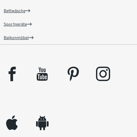
Bettwäsche
Sportgeräte
Balkonmöbel
facebook
youtube
pinterest
instagram
appleinc
android