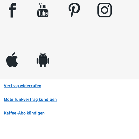
facebook
youtube
pinterest
instagram
appleinc
android
Vertrag widerrufen
Mobilfunkvertrag kündigen
Kaffee-Abo kündigen