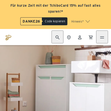
Für kurze Zeit mit der TchiboCard 15% auf fast alles
sparen!*
DANKE26
Code kopieren
Hinweis*