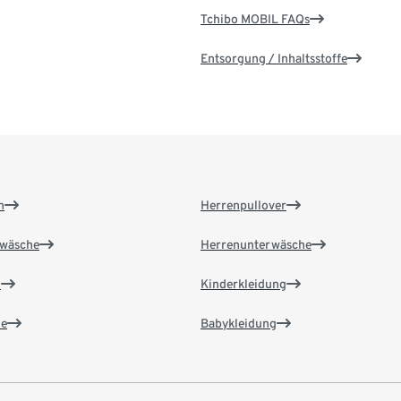
Tchibo MOBIL FAQs
Entsorgung / Inhaltsstoffe
n
Herrenpullover
wäsche
Herrenunterwäsche
n
Kinderkleidung
e
Babykleidung