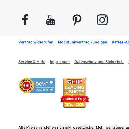
facebook
youtube
pinterest
instagram
Vertrag widerrufen
Mobilfunkvertrag kündigen
Kaffee-A
Service & Hilfe
Impressum
Datenschutz und Sicherheit
Alle Preise verstehen sich inkl. gesetzlicher Mehrwertsteuer u