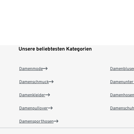
Unsere beliebtesten Kategorien
Damenmode
Damenbluse
Damenschmuck
Damenunter
Damenkleider
Damenhose
Damenpullover
Damenschuh
Damensporthosen