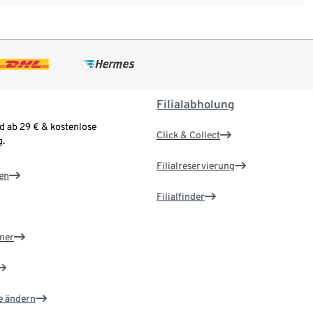
Filialabholung
d ab 29 € & kostenlose
Click & Collect
.
Filialreservierung
en
Filialfinder
ner
e ändern