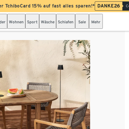
er TchiboCard 15% auf fast alles sparen!*
DANKE26
C
der
Wohnen
Sport
Wäsche
Schlafen
Sale
Mehr