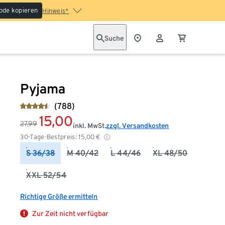
ode kopieren
Hinweis*
Suche
Pyjama
(788)
15,00
27,99
inkl. MwSt.
zzgl. Versandkosten
30-Tage-Bestpreis:
15,00
€
S 36/38
M 40/42
L 44/46
XL 48/50
XXL 52/54
Richtige Größe ermitteln
Zur Zeit nicht verfügbar