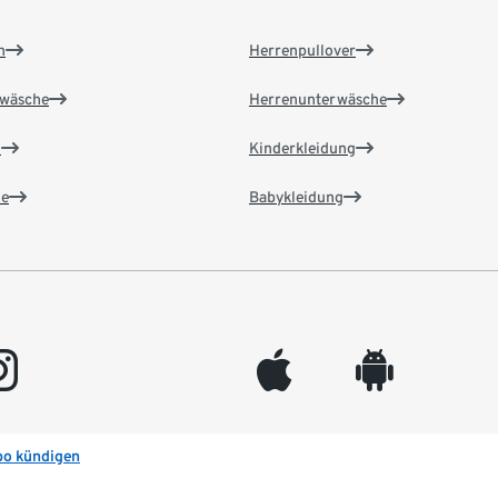
n
Herrenpullover
wäsche
Herrenunterwäsche
n
Kinderkleidung
e
Babykleidung
gram
appleinc
android
bo kündigen