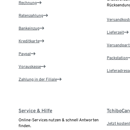
Rechnung
Rücksendung
Ratenzahlung
Versandkost
Bankeinzug
Lieferzeit
Kreditkarte
Versandpart
Paypal
Packstation
Vorauskasse
Lieferadress
Zahlung in der Filiale
Service & Hilfe
TchiboCar
Online-Services nutzen & schnell Antworten
Jetzt kostenl
finden.