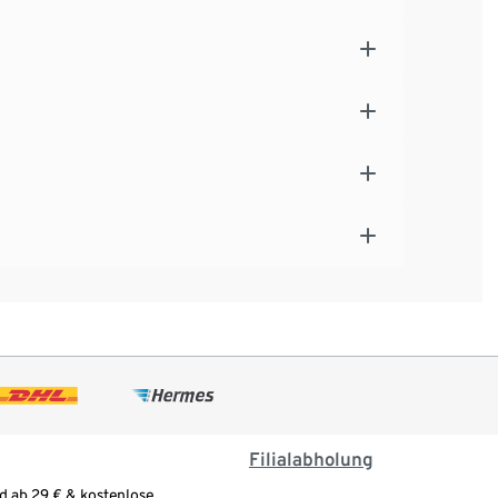
Filialabholung
d ab 29 € & kostenlose