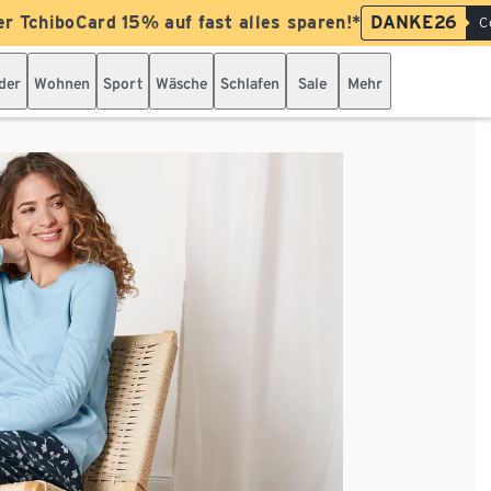
er TchiboCard 15% auf fast alles sparen!*
DANKE26
C
der
Wohnen
Sport
Wäsche
Schlafen
Sale
Mehr