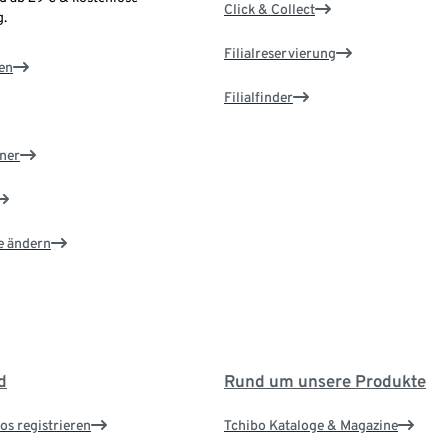
Click & Collect
.
Filialreservierung
en
Filialfinder
ner
e ändern
d
Rund um unsere Produkte
os registrieren
Tchibo Kataloge & Magazine