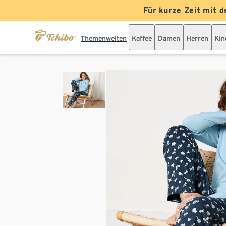
Für kurze Zeit mit d
Themenwelten
Kaffee
Damen
Herren
Kin