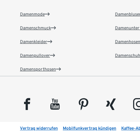
Damenmode
Damenbluse
Damenschmuck
Damenunter
Damenkleider
Damenhose
Damenpullover
Damenschuh
Damensporthosen
facebook
youtube
pinterest
xing
insta
Vertrag widerrufen
Mobilfunkvertrag kündigen
Kaffee-A