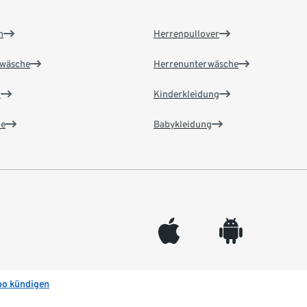
n
Herrenpullover
wäsche
Herrenunterwäsche
n
Kinderkleidung
e
Babykleidung
appleinc
android
bo kündigen