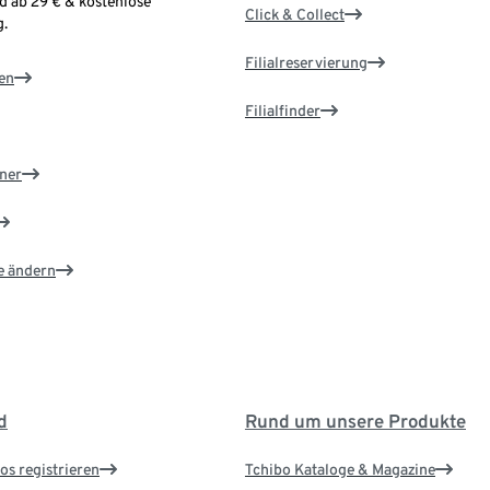
d ab 29 € & kostenlose
Click & Collect
.
Filialreservierung
en
Filialfinder
ner
e ändern
d
Rund um unsere Produkte
os registrieren
Tchibo Kataloge & Magazine