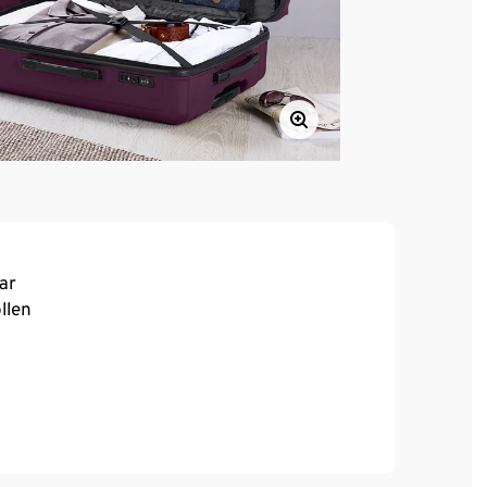
ar
llen
schluss-Trennwand und Mesh-Tasche mit