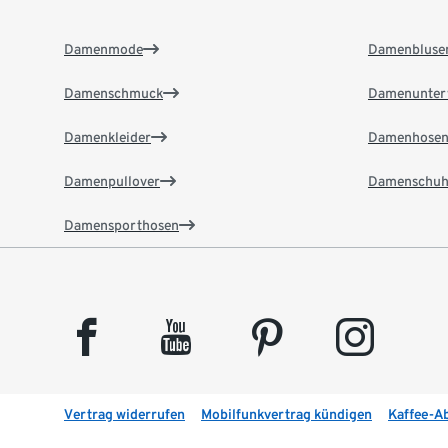
Damenmode
Damenbluse
Damenschmuck
Damenunter
Damenkleider
Damenhose
Damenpullover
Damenschuh
Damensporthosen
facebook
youtube
pinterest
instagram
Vertrag widerrufen
Mobilfunkvertrag kündigen
Kaffee-A