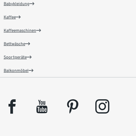
Babykleidung
Kaffee
Kaffeemaschinen
Bettwäsche
Sportgeräte
Balkonmöbel
facebook
youtube
pinterest
instagram