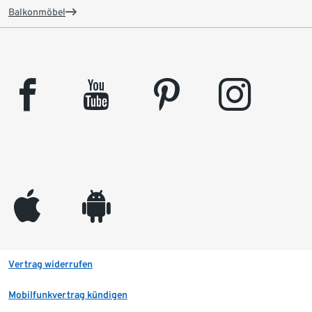
Balkonmöbel
facebook
youtube
pinterest
instagram
appleinc
android
Vertrag widerrufen
Mobilfunkvertrag kündigen