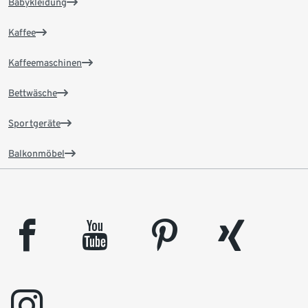
Babykleidung
Kaffee
Kaffeemaschinen
Bettwäsche
Sportgeräte
Balkonmöbel
facebook
youtube
pinterest
xing
instagram