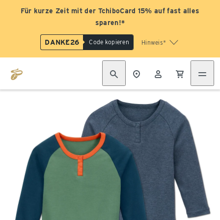
Für kurze Zeit mit der TchiboCard 15% auf fast alles
sparen!*
DANKE26
Code kopieren
Hinweis*