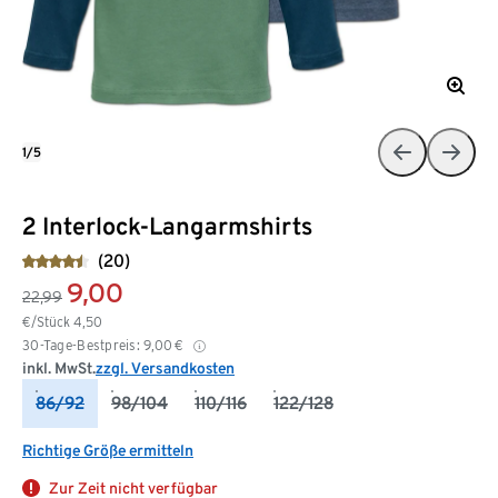
1/5
2 Interlock-Langarmshirts
(20)
9,00
22,99
€/Stück
4,50
30-Tage-Bestpreis:
9,00
€
inkl. MwSt.
zzgl. Versandkosten
86/92
98/104
110/116
122/128
Richtige Größe ermitteln
Zur Zeit nicht verfügbar