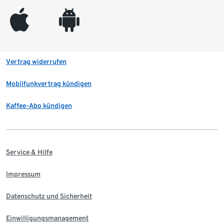
appleinc
android
Vertrag widerrufen
Mobilfunkvertrag kündigen
Kaffee-Abo kündigen
Service & Hilfe
Impressum
Datenschutz und Sicherheit
Einwilligungsmanagement