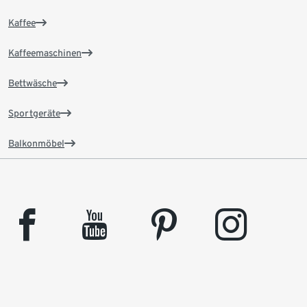
Kaffee
Kaffeemaschinen
Bettwäsche
Sportgeräte
Balkonmöbel
facebook
youtube
pinterest
instagram