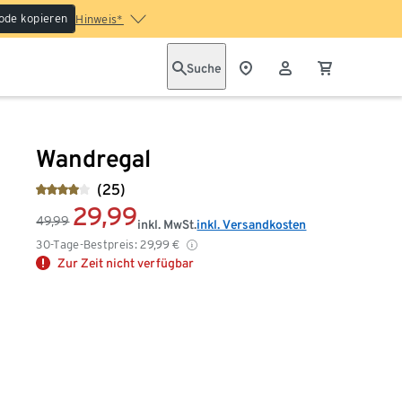
ode kopieren
Hinweis*
Suche
Wandregal
(25)
29,99
49,99
inkl. MwSt.
inkl. Versandkosten
30-Tage-Bestpreis:
29,99
€
Zur Zeit nicht verfügbar