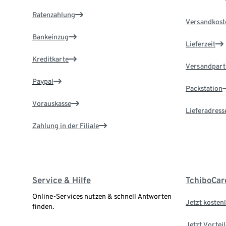
Ratenzahlung
Versandkost
Bankeinzug
Lieferzeit
Kreditkarte
Versandpart
Paypal
Packstation
Vorauskasse
Lieferadress
Zahlung in der Filiale
Service & Hilfe
TchiboCar
Online-Services nutzen & schnell Antworten
Jetzt kostenl
finden.
Jetzt Vortei