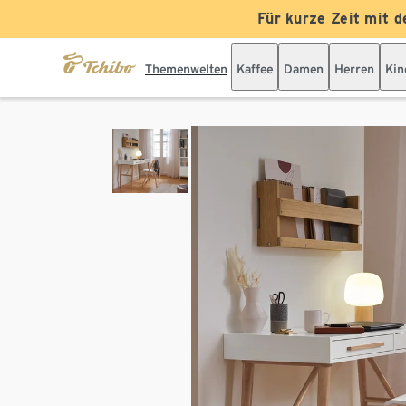
Für kurze Zeit mit d
Themenwelten
Kaffee
Damen
Herren
Kin