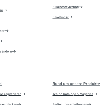
Filialreservierung
en
Filialfinder
ner
e ändern
d
Rund um unsere Produkte
os registrieren
Tchibo Kataloge & Magazine
le entdecken
Bedienungsanleitungen