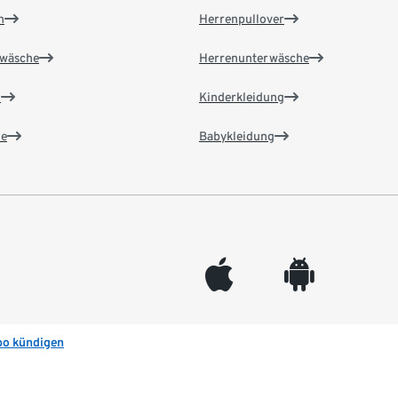
n
Herrenpullover
wäsche
Herrenunterwäsche
n
Kinderkleidung
e
Babykleidung
appleinc
android
bo kündigen