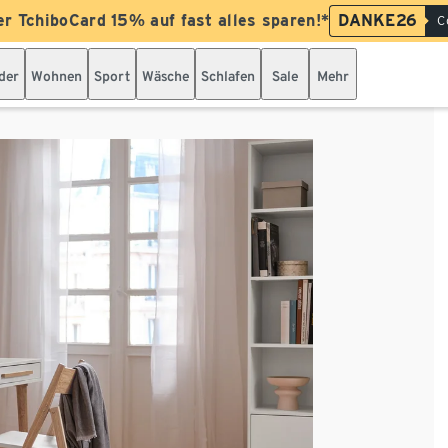
er TchiboCard 15% auf fast alles sparen!*
DANKE26
C
der
Wohnen
Sport
Wäsche
Schlafen
Sale
Mehr