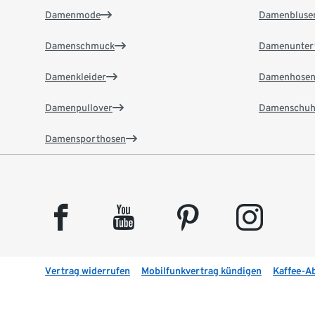
Damenmode
Damenbluse
Damenschmuck
Damenunter
Damenkleider
Damenhose
Damenpullover
Damenschuh
Damensporthosen
facebook
youtube
pinterest
instagram
Vertrag widerrufen
Mobilfunkvertrag kündigen
Kaffee-A