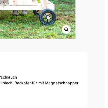
rschlauch
ckblech, Backofentür mit Magnetschnapper
etall
ivholz