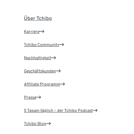
Über Tchibo
Karriere
Tchibo Community
Nachhaltigkeit
Geschäftskunden
Affiliate Programm
Presse
5 Tassen täglich – der Tchibo Podcast
Tchibo Blog