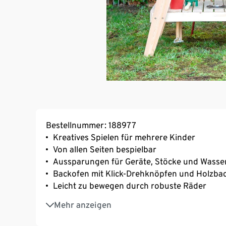
Bestellnummer: 188977
Kreatives Spielen für mehrere Kinder
Von allen Seiten bespielbar
Aussparungen für Geräte, Stöcke und Wasse
Backofen mit Klick-Drehknöpfen und Holzba
Leicht zu bewegen durch robuste Räder
Extra Pflanzbereich mit 2 Pflanztöpfen aus M
Mehr anzeigen
Mit großer Matschschüssel und Arbeitsplatte
Witterungsbeständiges, unbehandeltes Mass