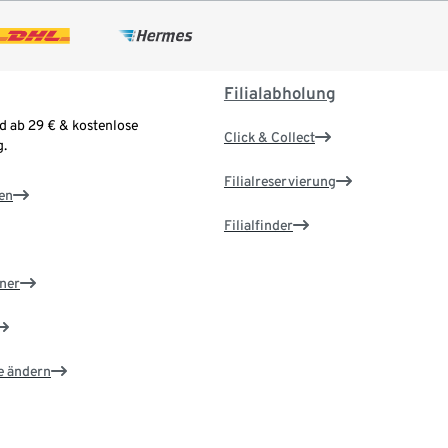
Filialabholung
d ab 29 € & kostenlose
Click & Collect
.
Filialreservierung
en
Filialfinder
ner
e ändern