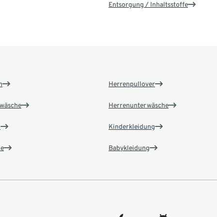
Entsorgung / Inhaltsstoffe
n
Herrenpullover
wäsche
Herrenunterwäsche
n
Kinderkleidung
e
Babykleidung