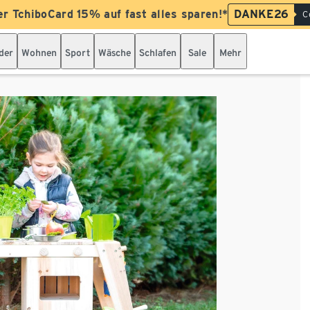
er TchiboCard 15% auf fast alles sparen!*
DANKE26
C
der
Wohnen
Sport
Wäsche
Schlafen
Sale
Mehr