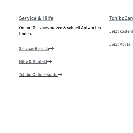
Service & Hilfe
TchiboCar
Online-Services nutzen & schnell Antworten
Jetzt kostenl
finden.
Jetzt Vortei
Service-Bereich
Hilfe & Kontakt
Tchibo Online-Konto