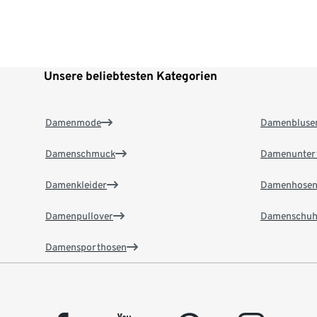
Unsere beliebtesten Kategorien
Damenmode
Damenbluse
Damenschmuck
Damenunter
Damenkleider
Damenhose
Damenpullover
Damenschuh
Damensporthosen