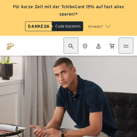
Für kurze Zeit mit der TchiboCard 15% auf fast alles
sparen!*
DANKE26
Code kopieren
Hinweis*