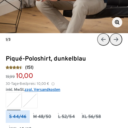
1/3
Piqué-Poloshirt, dunkelblau
(151)
10,00
19,99
30-Tage-Bestpreis:
10,00
€
inkl. MwSt.
zzgl. Versandkosten
S 44/46
M 48/50
L 52/54
XL 56/58