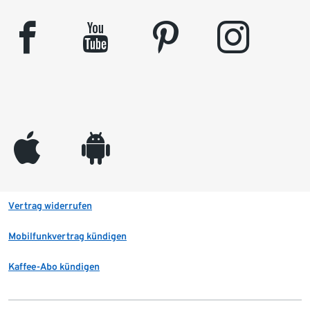
facebook
youtube
pinterest
instagram
appleinc
android
Vertrag widerrufen
Mobilfunkvertrag kündigen
Kaffee-Abo kündigen