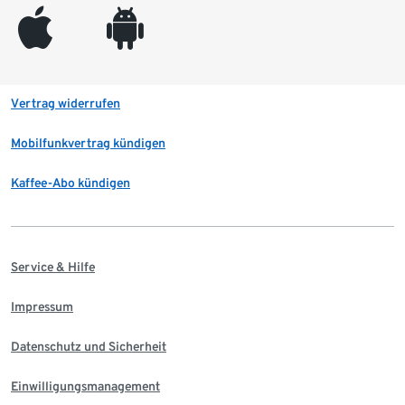
appleinc
android
Vertrag widerrufen
Mobilfunkvertrag kündigen
Kaffee-Abo kündigen
Service & Hilfe
Impressum
Datenschutz und Sicherheit
Einwilligungsmanagement