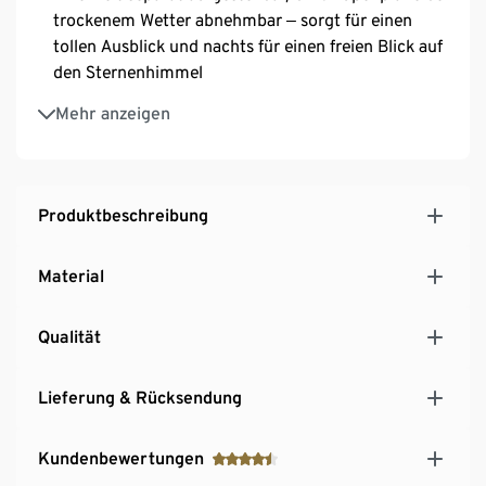
trockenem Wetter abnehmbar ‒ sorgt für einen
tollen Ausblick und nachts für einen freien Blick auf
den Sternenhimmel
Verschließbare Lüftungen an beiden Enden des
Mehr anzeigen
Zeltes sorgen für ausreichend Ventilation
Leichte Materialien und Komponenten sorgen für
ein geringes Gewicht von 2,2 kg und das kleine
Packmaß von 13 x 56 cm. Damit eignet sich dieses
Produktbeschreibung
Zelt besonders für Fahrradtouren und
Wanderungen
Material
Reißverschluss mit Regenschutz
Reflektierende Abspannleinen
Qualität
Inkl. robuster Aufbewahrungstasche
Lieferung & Rücksendung
Kundenbewertungen