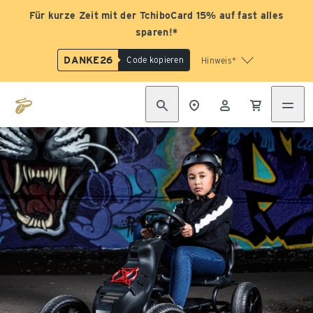
Für kurze Zeit mit der TchiboCard 15% auf fast alles
sparen!*
DANKE26
Code kopieren
Hinweis*