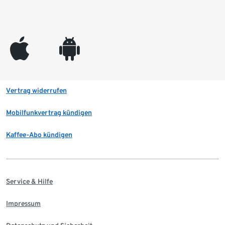
appleinc
android
Vertrag widerrufen
Mobilfunkvertrag kündigen
Kaffee-Abo kündigen
Service & Hilfe
Impressum