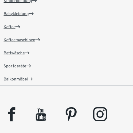
Kinderkleidung
Babykleidung
Kaffee
Kaffeemaschinen
Bettwäsche
Sportgeräte
Balkonmöbel
facebook
youtube
pinterest
instagram