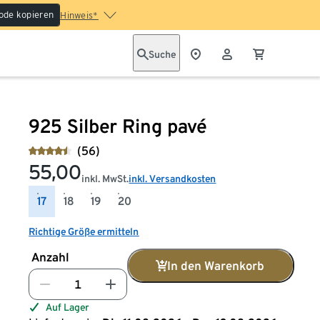
ode kopieren
Hinweis*
Suche
925 Silber Ring pavé
(56)
55,00
inkl. MwSt.
inkl. Versandkosten
17
18
19
20
Richtige Größe ermitteln
Anzahl
In den Warenkorb
Auf Lager