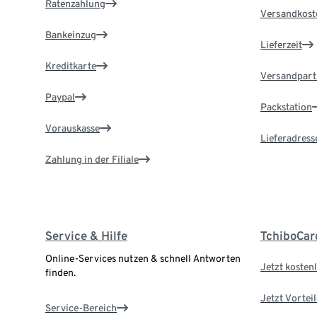
Ratenzahlung
Versandkost
Bankeinzug
Lieferzeit
Kreditkarte
Versandpart
Paypal
Packstation
Vorauskasse
Lieferadress
Zahlung in der Filiale
Service & Hilfe
TchiboCar
Online-Services nutzen & schnell Antworten
Jetzt kostenl
finden.
Jetzt Vortei
Service-Bereich