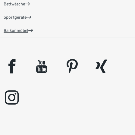
Bettwäsche
Sportgeräte
Balkonmöbel
facebook
youtube
pinterest
xing
instagram