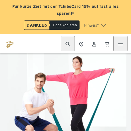
Für kurze Zeit mit der TchiboCard 15% auf fast alles
sparen!*
DANKE26
Code kopieren
Hinweis*