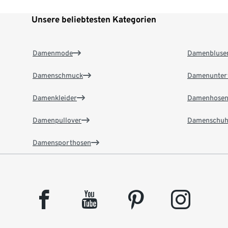
Unsere beliebtesten Kategorien
Damenmode
Damenbluse
Damenschmuck
Damenunter
Damenkleider
Damenhose
Damenpullover
Damenschuh
Damensporthosen
facebook
youtube
pinterest
instagram