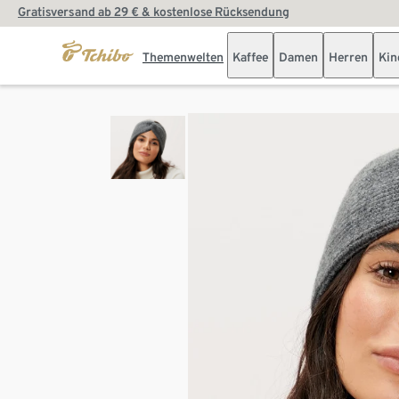
Gratisversand ab 29 € & kostenlose Rücksendung
Themenwelten
Kaffee
Damen
Herren
Kin