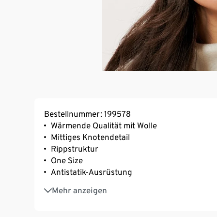
Bestellnummer: 199578
Wärmende Qualität mit Wolle
Mittiges Knotendetail
Rippstruktur
One Size
Antistatik-Ausrüstung
Mit Elasthan: formbeständig, perfekter Sitz
Mehr anzeigen
Dieses Stirnband beinhaltet 5% RWS-zertifizie