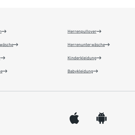
n
Herrenpullover
wäsche
Herrenunterwäsche
n
Kinderkleidung
e
Babykleidung
appleinc
android