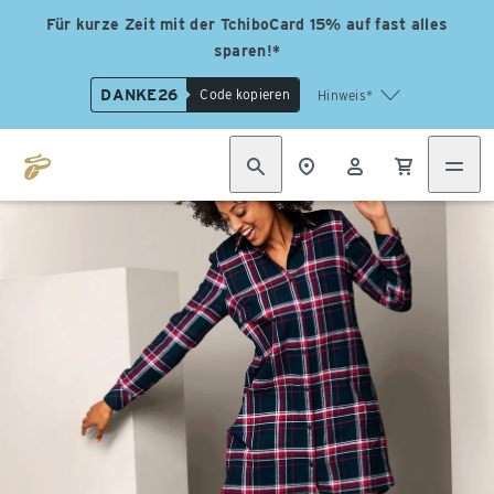
Für kurze Zeit mit der TchiboCard 15% auf fast alles
sparen!*
DANKE26
Code kopieren
Hinweis*