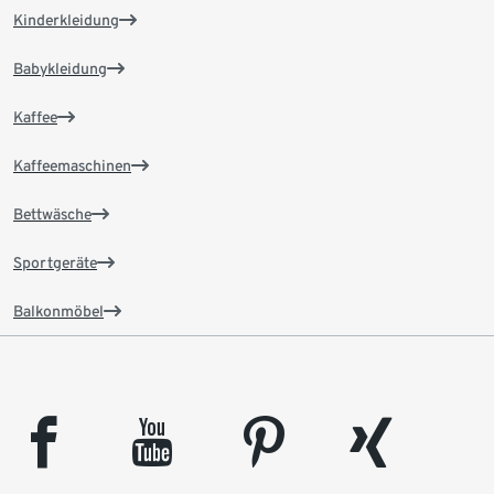
Kinderkleidung
Babykleidung
Kaffee
Kaffeemaschinen
Bettwäsche
Sportgeräte
Balkonmöbel
facebook
youtube
pinterest
xing