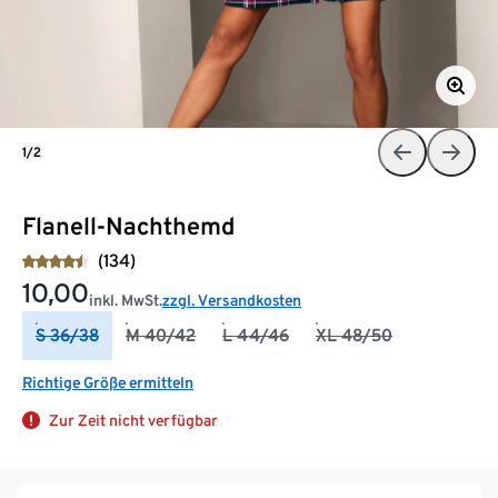
1/2
Flanell-Nachthemd
(134)
10,00
inkl. MwSt.
zzgl. Versandkosten
S 36/38
M 40/42
L 44/46
XL 48/50
Richtige Größe ermitteln
Zur Zeit nicht verfügbar