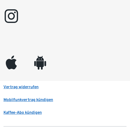
instagram
appleinc
android
Vertrag widerrufen
Mobilfunkvertrag kündigen
Kaffee-Abo kündigen