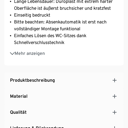
Lange Lebensdauer: Duroplast mit extrem harter
Oberfläche ist äußerst bruchsicher und kratzfest
Einseitig bedruckt
Bitte beachten: Absenkautomatik ist erst nach
vollständiger Montage funktional
Einfaches Lösen des WC-Sitzes dank
Schnellverschlusstechnik
Die porenglatte Oberfläche ermöglicht eine
Mehr anzeigen
einfache und hygienische Reinigung
Standardgröße – für nahezu alle handelsüblichen
WC-Becken geeignet
WC-Sitz inkl. vollständigem Montageset und leicht
Produktbeschreibung
verständlicher Montageanleitung
Hersteller-Artikel-Nummer: 82593
Material
Qualität