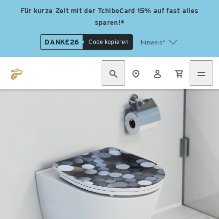
Für kurze Zeit mit der TchiboCard 15% auf fast alles
sparen!*
DANKE26
Code kopieren
Hinweis*