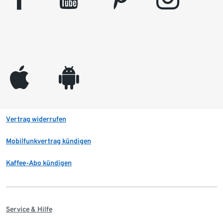
appleinc
android
Vertrag widerrufen
Mobilfunkvertrag kündigen
Kaffee-Abo kündigen
Service & Hilfe