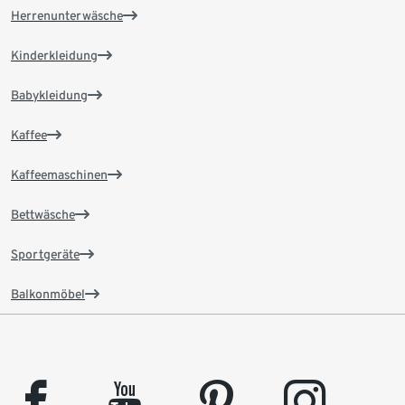
Herrenunterwäsche
Kinderkleidung
Babykleidung
Kaffee
Kaffeemaschinen
Bettwäsche
Sportgeräte
Balkonmöbel
facebook
youtube
pinterest
instagram