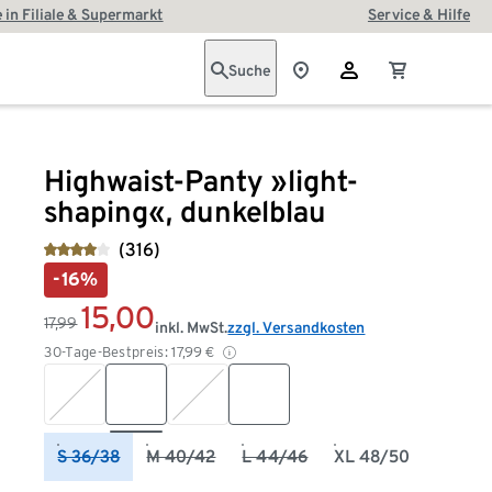
 in Filiale & Supermarkt
Service & Hilfe
Suche
Highwaist-Panty »light-
shaping«, dunkelblau
(316)
-16%
15,00
17,99
inkl. MwSt.
zzgl. Versandkosten
30-Tage-Bestpreis:
17,99
€
S 36/38
M 40/42
L 44/46
XL 48/50