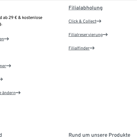
Filialabholung
d ab 29 € & kostenlose
Click & Collect
.
Filialreservierung
en
Filialfinder
ner
e ändern
d
Rund um unsere Produkte