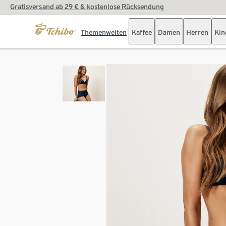
Gratisversand ab 29 € & kostenlose Rücksendung
Themenwelten
Kaffee
Damen
Herren
Kin