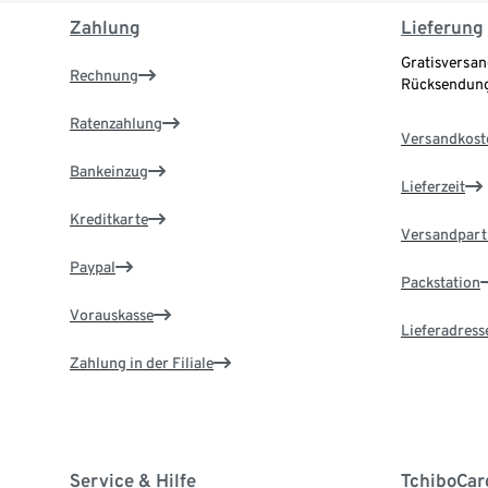
Zahlung
Lieferung
Gratisversan
Rechnung
Rücksendung
Ratenzahlung
Versandkost
Bankeinzug
Lieferzeit
Kreditkarte
Versandpart
Paypal
Packstation
Vorauskasse
Lieferadress
Zahlung in der Filiale
Service & Hilfe
TchiboCar