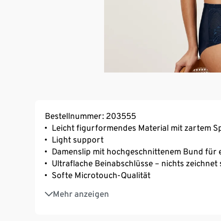
Bestellnummer: 203555
Leicht figurformendes Material mit zartem S
Light support
Damenslip mit hochgeschnittenem Bund für e
Ultraflache Beinabschlüsse – nichts zeichnet 
Softe Microtouch-Qualität
Mit hochwertigem Markenelasthan für Langl
Mehr anzeigen
Baumwollzwickel