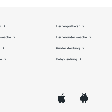
n
Herrenpullover
wäsche
Herrenunterwäsche
n
Kinderkleidung
e
Babykleidung
appleinc
android