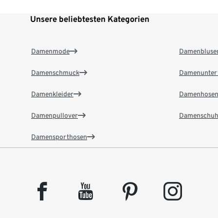
Unsere beliebtesten Kategorien
Damenmode
Damenbluse
Damenschmuck
Damenunter
Damenkleider
Damenhose
Damenpullover
Damenschuh
Damensporthosen
facebook
youtube
pinterest
instagram