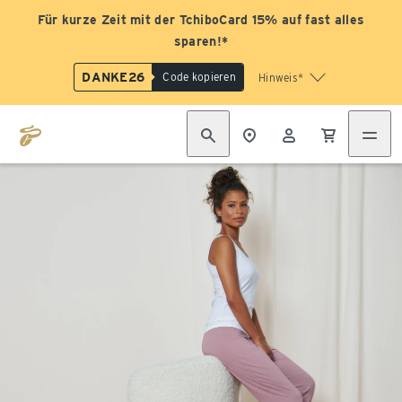
Für kurze Zeit mit der TchiboCard 15% auf fast alles
sparen!*
DANKE26
Code kopieren
Hinweis*