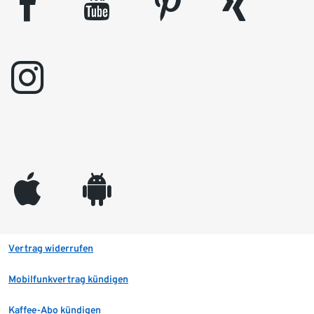
facebook
youtube
pinterest
xing
instagram
appleinc
android
Vertrag widerrufen
Mobilfunkvertrag kündigen
Kaffee-Abo kündigen