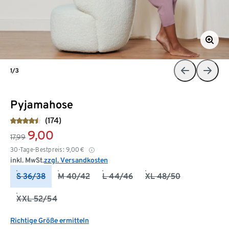
1/3
Pyjamahose
(174)
9,00
17,99
30-Tage-Bestpreis:
9,00
€
inkl. MwSt.
zzgl. Versandkosten
S 36/38
M 40/42
L 44/46
XL 48/50
XXL 52/54
Richtige Größe ermitteln