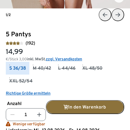
1/2
5 Pantys
(192)
14,99
inkl. MwSt.
zzgl. Versandkosten
€/Stück
3,00
S 36/38
M 40/42
L 44/46
XL 48/50
XXL 52/54
Richtige Größe ermitteln
Anzahl
In den Warenkorb
Wenige verfügbar