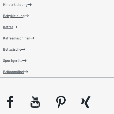
Kinderkleidung
Babykleidung
Kaffee
Kaffeemaschinen
Bettwäsche
Sportgeräte
Balkonmöbel
facebook
youtube
pinterest
xing