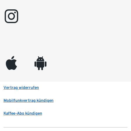
instagram
appleinc
android
Vertrag widerrufen
Mobilfunkvertrag kündigen
Kaffee-Abo kündigen