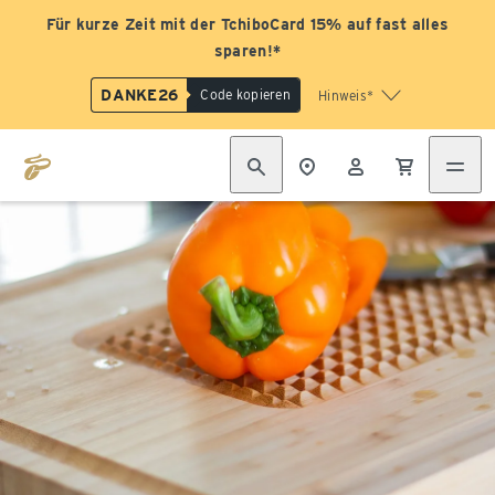
Für kurze Zeit mit der TchiboCard 15% auf fast alles
sparen!*
DANKE26
Code kopieren
Hinweis*